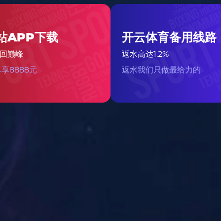
曼队期待激烈较量与精彩表现
队，这场比赛备受期待。两支球队都希望通过这次较
。比赛不仅是技术与战术的较量，更是心理素质和团
充满了期待，希望能够看到一场精彩绝伦的对决。此
机会，期望他们能在激烈的竞争中展现出自己的潜力
深入探讨这场比赛的重要性、双方球队的特点、历史
有重要意义。首先，它为球队提供了一个检验阵容和
现，及时发现问题并进行针对性的训练，从而提升球