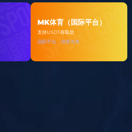
导航
认识优游注册
体育热点
体育明星
服务方向
联系优游平台