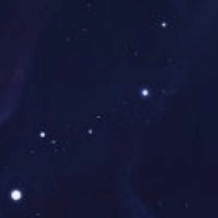
们通常采取快速传递和边路突击相结合的方法，通过
同时，泰国球员普遍具备良好的个人技术，使得他们
注重防守体系建设，在后防线上的组织相对严密。同
力量打乱对方防线，因此，他们也常常能在关键时刻
使得此次对决充满看点。从技战术层面来看，两者间
，这无疑会给观众带来丰富多彩的视觉享受。
他们之间曾多次碰面，每一次都令球迷津津乐道。其
论胜负如何，每一次交手都是双方实力的一次验证。
开过数次激烈角逐，其中不乏精彩瞬间和经典进球。