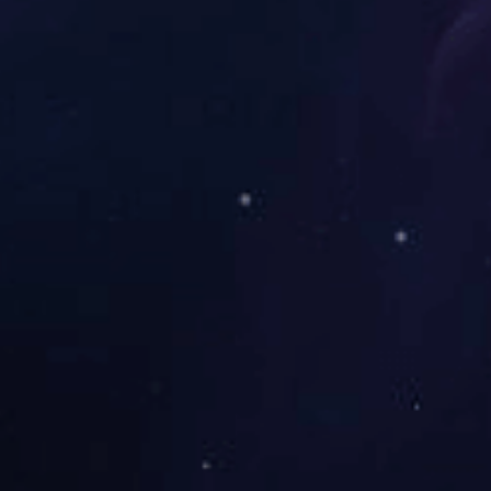
Comment
*
Post Comment