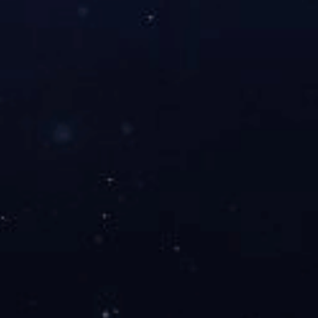
网站地图
游注册
XML
点
星
向
游平台