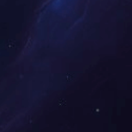
友谊赛，不仅是一场简单的体育竞逐，更蕴含着深远
等多个维度，都彰显了这一赛事的重要价值。而球迷
以及年轻人才崭露头角.
rm for both teams to showcase their strengths
nters in international competitions.相信通过此次激
的发展开辟新天地.
s
*
Website
*