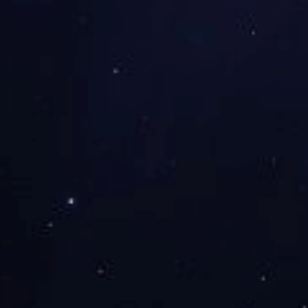
导航
优游国际(中国)UB8平台-官方网站✅
认识优
🏆『yuhui3d.com』🏆✅是世界顶级
体育热
真人游戏让生活更精彩!为国内游戏玩
体育明
家打造的全球最顶级乐趣游戏APP,提
供下载、入口、首页、平台、登陆、
服务方
官网、二十四小时专属客服在线服务!
联系优
全球最安全,最信誉,最公平的平台运营