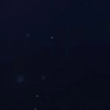
网站地图
游注册
XML
点
星
向
游平台