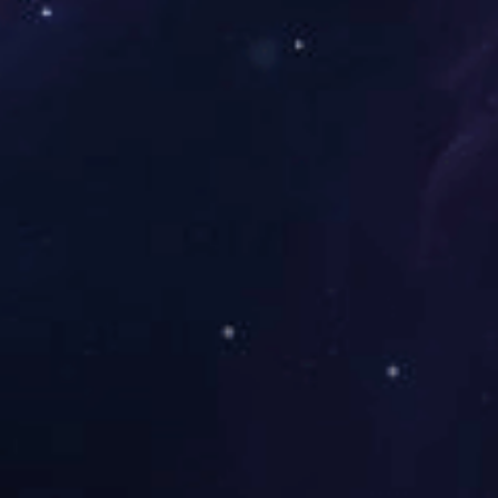
发表评论
Name
*
E-mail Addres
Comment
*
Post Comment