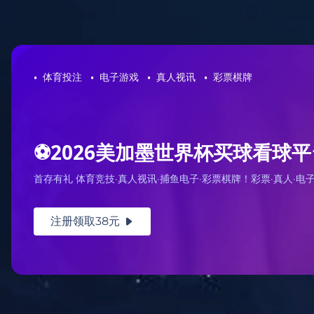
网站首页
认识优游注册
体育热点
体