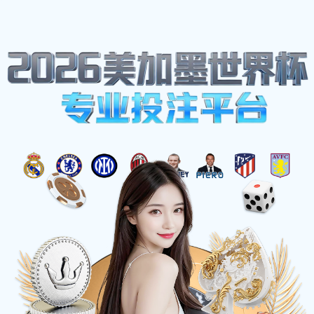
我们的邮箱地址:
swcca@qq.com
致电我们:
13321334848