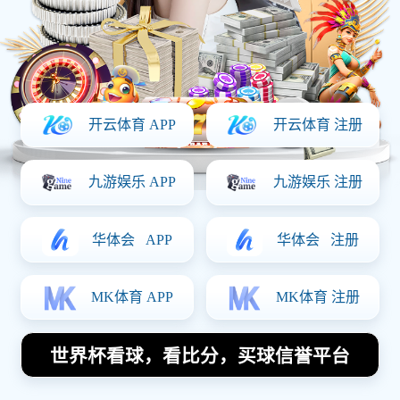
体育明星
Home
足球明星与小朋友畅谈梦想与足球的快乐时光
足球明星与小朋友畅谈梦想与足球