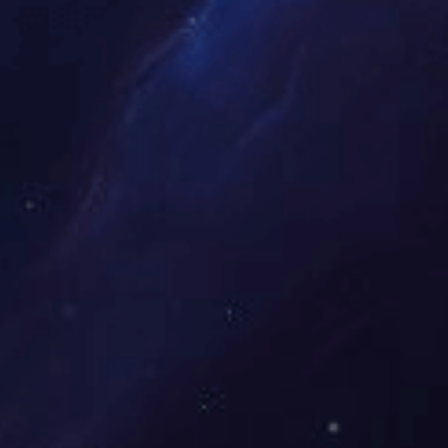
育出的良好氛围。这些都为上海排球队奠定了坚实基
与团队协作方面，可以发现这两个关键因素相辅相
战术执行能力让他们在竞技场上游刃有余，而高效顺
整个团队如虎添翼，无往不利。
强日常训练中的互动与沟通，同时注重心理素质培
力下，相信上海排球队将在国际舞台上展现出更加辉
s
*
Website
*