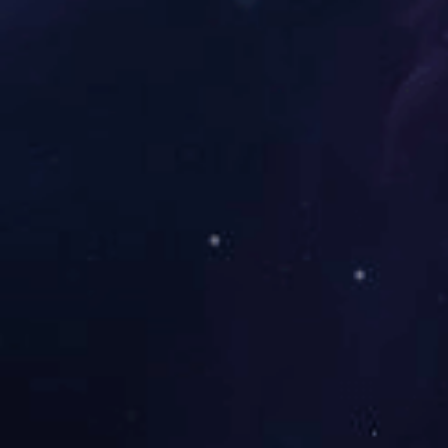
Comment
*
Post Comment