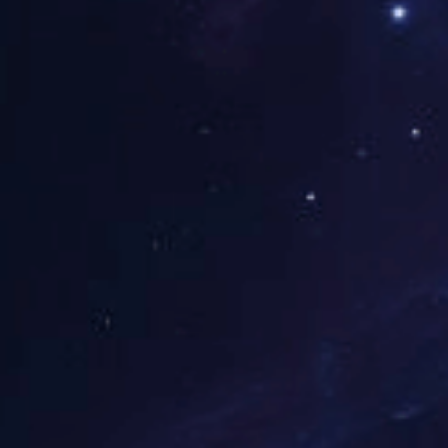
通过定期召开会议，总结比赛中的优劣势，
果。此外，在技术训练阶段，通过模拟不同
高他们之间的默契度。
随着时间推移，在不断磨合与实践中，队员
能够通过眼神、动作等非语言方式交流，这
统一和谐。
ub8优游
4、案例分析与实际应用
为了更直观地展示以上理论，我们可以举例
中，上海排球队凭借严密而灵活的战术安排
程中，他们利用巧妙变化进攻线路，使对手
其中，一次精彩绝伦的快攻就是体现双方协
起进攻时，其余队友迅速做好拉开空间准备
训练中的相互了解和信任。而这一切正是在
通过这样的案例，我们看到卓越表现背后蕴