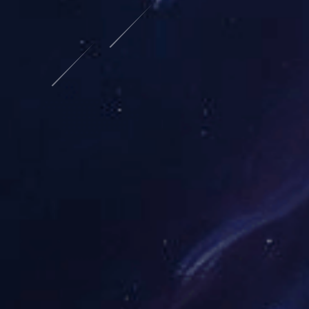
2、团队协作的重要性
除了战术配合外，团队协作同样是影响排球
个体构成，但如果缺乏良好的协作，这些个
强调集体主义精神，以确保每位队员都能融
有效的沟通是提升团队协作的重要途径。当
帮助大家更好地理解比赛动态。例如，通过
少误解。同时，相互之间也要建立信任，以
此外，在日常训练中，通过开展团建活动来
种方式。这些活动不仅可以增强信任感，还
高整体表现。
3、沟通与默契建设
沟通是任何成功团队不可或缺的一部分，对
排球队中，不同位置的队员需要随时保持交
馈机制帮助他们减少失误，提高整体效率。