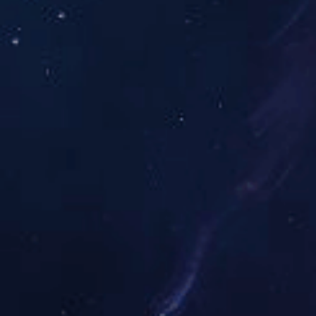
进攻时，不同位置的队员需要根据对方防线
理解彼此意图并做出反应。只有这样，才能
此外，每个赛季开始前，教练组通常会对球
况制定相应的战术体系。这种灵活性使得上
手，也能凭借出色的战术执行力争取胜利。