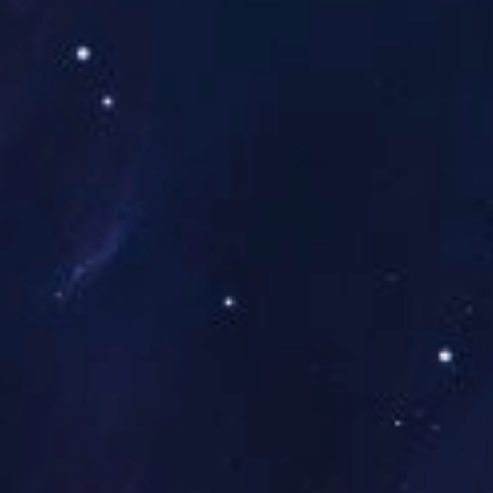
的位置进行灵活变换，而这种变换要求队员能够迅速
形成有效的攻击力，并增加得分机会。
队进行全面评估，根据新成员以及各个位置的发展状
海排球队能够始终保持竞争力，即使面对强大的对