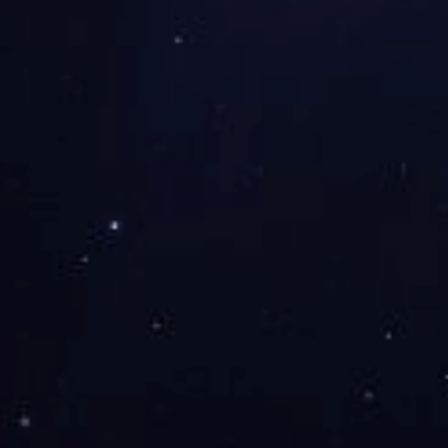
导航
优游国际(中国)UB8平台-官方网站✅
认识优
🏆『yuhui3d.com』🏆✅是世界顶级
体育热
真人游戏让生活更精彩!为国内游戏玩
体育明
家打造的全球最顶级乐趣游戏APP,提
供下载、入口、首页、平台、登陆、
服务方
官网、二十四小时专属客服在线服务!
联系优
全球最安全,最信誉,最公平的平台运营
商!