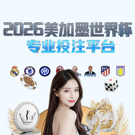
我们的邮箱地址:
swcca@qq.com
致电我们:
13321334848