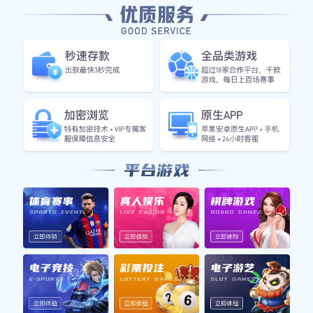
热刺对阵曼联亚盘分析与盘口解读
助你把握比赛动态
2025-06-12 02:12:29
430
热刺与曼联的对决向来备受关注，不仅因为两队在英
超中的地位，更因为比赛本身所蕴含的战术博弈与心
理较量。本文将从亚盘分析、盘口解读、球队状态及
历史交锋四个方面深入探讨热刺对阵曼联的动态，帮
助读者更好地把握这场焦点大战的脉络。通过对亚盘
走势的剖析，可以理解各大博彩公司对于比赛结果的
看法与预判，而球队近期表现和交锋历史则为竞猜提
供了重要参考。希望通过这篇文章，读者能够全面掌
握比赛信息，为投注决策提供有价值的支持。
1、亚盘走势分析
在热刺对阵曼联的比赛中，亚盘是一个不可忽视的重
要因素。首先，我们需要了解亚盘开盘的数据以及后
续变化，这些都能反映出博彩公司对于双方实力的判