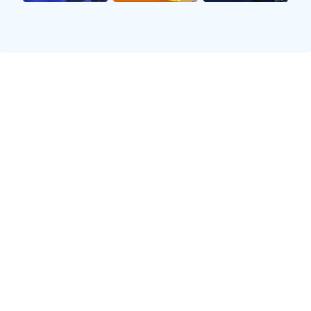
断。当初始盘口开出时，如果热刺被设定为让球方，
意味着他们在主场具备更强的胜算，而相应地，曼联
则被视为弱势一方。
接下来，我们可以观察到盘口随时间变化而调整。如
果在临近比赛前，盘口上升或下降，这可能是由于市
场投注情况发生变化，尤其是大量资金流入某一方
时，博彩公司为了控制风险会进行相应调整。这种动
态变化往往能够透露出市场对两队实力的新认识。