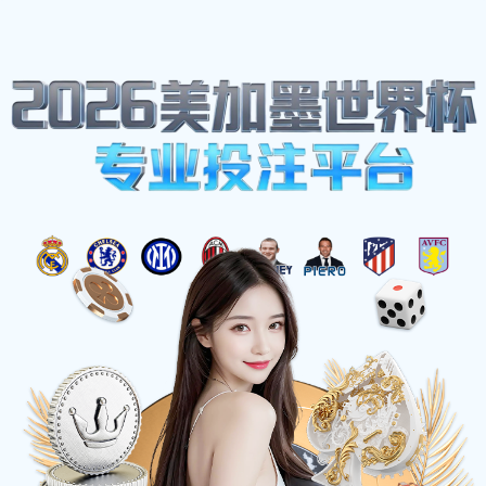
我们的邮箱地址:
swcca@qq.com
致电我们:
13321334848