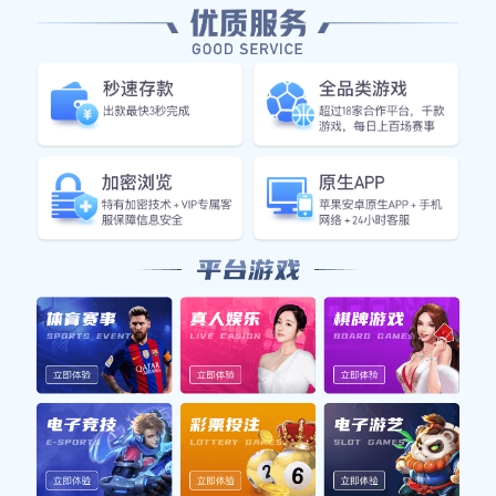
能赢得荣耀之战
2025-07-27 20:26:59
268
在当今女足竞技场上，德国女足与英格兰女足的对决
无疑是最具观赏性和竞争力的巅峰之战。两支球队都
有着悠久的历史与辉煌的成就，各自培养了众多优秀
球员，并在国际赛事中频频展现出色的表现。本文将
从四个方面对这场荣耀之战进行深入探讨，包括两队
的发展历程、战术风格、球员实力以及心理素质等，
以期揭示究竟谁能在这一历史交锋中赢得最终胜利。
无论结果如何，这场比赛都将成为女足历史上值得铭
记的一刻。
1、两队的发展历程
德国女足作为世界女足强队之一，成立于1982年，在
短时间内便崭露头角。经过数十年的发展，德国女足
不仅获得过多次欧洲杯冠军，还在国际大赛中屡次夺
冠，包括两届世界杯冠军。这一切都离不开德国足球