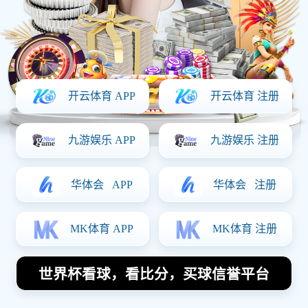
体育热点
Home
波波维奇_马刺需要提升防守，不满于目前状态
波波维奇_马刺需要提升防守，不