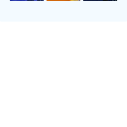
够在关键时刻做出快速而正确的反应。
此外，两队球迷对于这场比赛充满期待。在社交媒体
上，各种关于球队状态和球员表现的信息被广泛传
播，球迷们纷纷讨论着各自心目中的胜利者。这样的
氛围让整个赛事充满了紧张感，也为比赛增添了不少
看点。
值得一提的是，这场对决还吸引了众多媒体关注，各