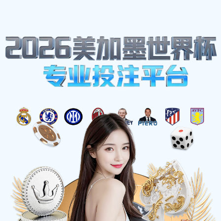
我们的邮箱地址:
swcca@qq.com
致电我们:
13321334848