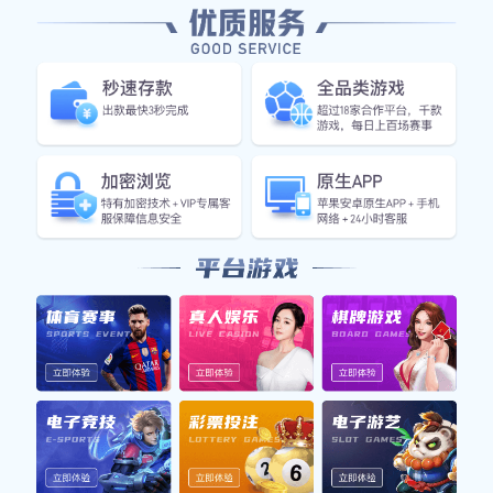
展潜力分析
2025-09-01 13:34:18
223
乔尔·恩比德在NBA的崛起历程可谓是一段传奇。他以
其独特的打球风格和卓越的篮球天赋，迅速在联盟中
崭露头角。本文将从四个方面对恩比德的崛起及其未
来发展潜力进行分析：首先是他的篮球背景与早期成
就，其次是他在NBA赛场上的表现与影响力，接着探
讨他所面临的挑战与机遇，最后则展望他的未来发展
潜力。通过这些方面的详细阐述，我们能够更全面地
理解这位球星在当今篮球界的重要性以及未来可能达
到的新高度。
1、篮球背景与早期成就
乔尔·恩比德于1994年出生于喀麦隆，从小便展现出对
篮球运动的浓厚兴趣。在初中时，他开始接受正规的
训练，并逐渐显露出自己的天赋。随后，他前往美国
继续深造，在高中的比赛中脱颖而出，为自己赢得了