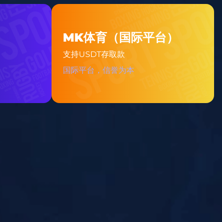
导航
认识优游注册
体育热点
体育明星
服务方向
联系优游平台