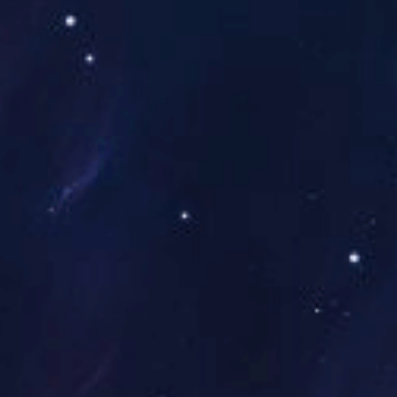
追逐自己的梦想。不论是职业生涯还是其他领域，这
要因素。当他们面对困境时，总能想起那只腾空而起
突破，都不仅仅是技术上的较量，更是内心愿望和目
追求本身就是一场关于勇气与梦想的大冒险。