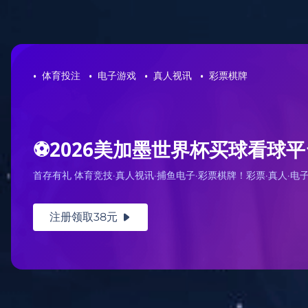
网站首页
认识优游注册
体育热点
体