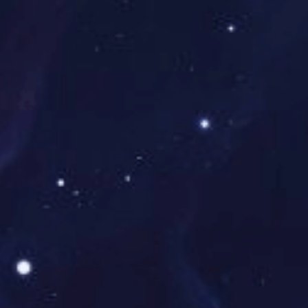
了充分体现。球员们在场上以自己的方式表达自我，
展现。这份自由让他们能够尽情发挥，不受拘束，而
和畅快的时候，球员们必须承担起属于自己的角色与
，自由并不是放任自流，而是一种基于选择后果而存
熟，也让他们的人生道路走得更加稳健。
特质，也成为了推动他们不断进步的重要动力。这份
利和成就的不懈追求。
合作的重要性。在赛场上，个人才能再出色，也无法
得尤为重要。每一次有效传球，每一个合理掩护，都
样不可或缺。训练中的艰辛付出，以及比赛中的关键