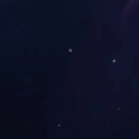
Post Comment