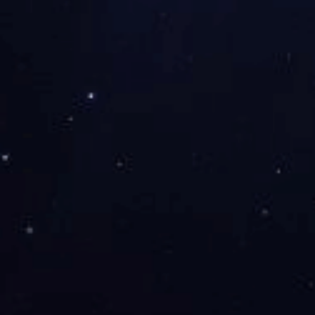
导航
优游国际(中国)UB8平台-官方网站✅
认识优
🏆『yuhui3d.com』🏆✅是世界顶级
体育热
真人游戏让生活更精彩!为国内游戏玩
体育明
家打造的全球最顶级乐趣游戏APP,提
供下载、入口、首页、平台、登陆、
服务方
官网、二十四小时专属客服在线服务!
联系优
全球最安全,最信誉,最公平的平台运营
商!