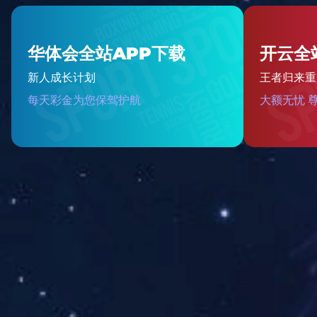
飞马与自由的篮球对决探索激
2025-09-20 13:09:42
231
在这个充满激情与梦想的时代，篮球作为一
情感的交融。本文将围绕“飞马与自由的篮球
角度深入探讨这场对决背后的深意。首先，
论自由理念如何激发人们内心深处的渴望；
关系；最后，我们将总结这场对决如何反映
我们希望能够让读者更好地理解篮球不仅是
1、飞马精神与勇敢追求
飞马象征着自由、速度与力量，这种精神在
佛化身为那只神话中的飞马，以超越自我的
更是在实现自己的梦想。这种勇敢追求让每