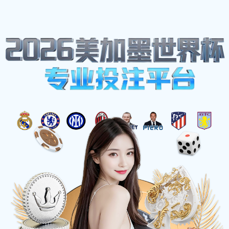
我们的邮箱地址:
swcca@qq.com
致电我们:
13321334848