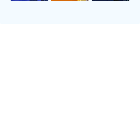
灵活的进攻风格。
另一方面，多特蒙德作为欧洲顶级俱乐部之一，同样
不敢掉以轻心。在抵达中国后，他们展开了紧凑而高
效的训练，力求通过高强度的身体素质训练来适应广
州潮湿炎热的气候。此外，球队还特别针对恒大的防
守特点进行了战术演练，以期能够找到突破口，将自
己的进攻优势最大化。