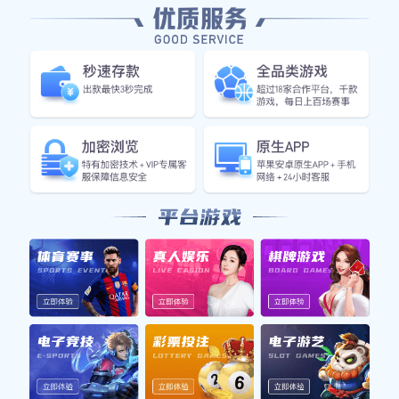
盛宴再度开启
2025-10-02 22:41:49
222
在全球足球舞台上，广州恒大与多特蒙德的对决无疑
是一次令人瞩目的盛会。两支球队分别代表着中国和
德国足球的最高水平，各自拥有庞大的球迷基础和辉
煌的历史。本次激情对决不仅是技术与战术的较量，
更是文化与精神的碰撞。本文将从比赛前的准备工
作、球员状态分析、比赛过程中的精彩瞬间、以及赛
后反响四个方面进行详细阐述，带您重温这场足球盛
宴所带来的震撼体验。
1、比赛前的准备工作
在比赛前期，广州恒大与多特蒙德都进行了充分的准
备。广州恒大作为中超联赛的传统强队，一直以来注
重伤病管理和战术训练。他们在之前的热身赛中磨合
阵容，以确保能在对阵强敌时展现出最佳状态。同
时，教练组也不断调整战术，以应对多特蒙德快速而