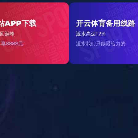
有老足球明星名字与经典图片汇总
史上涌现了众多传奇人物和经典明星。他们不仅在赛
了深刻的印象。这篇文章将对足球历史上的一些老明
如何塑造了这项运动的文化。我们将从四个方面进行
所代表的球队、经典比赛瞬间以及他们对后世球员的
现出这些足球巨星们的光辉历程和不可磨灭的贡献。
艺和不懈的努力赢得了无数荣誉。例如，贝利被誉为
员，还帮助球队三次夺得世界杯。贝利以其独特的技
一，他所展现出的激情与才华激励着一代又一代年轻