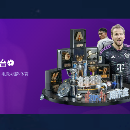
我们的邮箱地址:
致电我们:
swcca@qq.com
13321334848
育明星
服务方向
联系优游平台
体育热点
me
回顾足球历史上的传奇人物所有老足球明星名字与经典图片