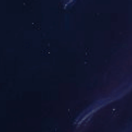
代足球战术的发展，让更多人认识到防守的
2、第二个小标题
这些传奇人物所效力过的球队也因此而变得
是在国内联赛还是国际赛场，贝利都曾为巴
手，更是团结全队的重要精神支柱，为巴西
阿根廷国家队则因马拉多纳而声名显赫。在
也吸引了世界各地球迷关注这支南美劲旅。
只要有激情与信念，就能创造奇迹。
德甲豪门拜仁慕尼黑则因贝肯鲍尔而崛起。
内外冠军，还推动了拜仁慕尼黑成为欧洲顶
有效整合，使拜仁在国际足坛占据了一席之
3、第三个小标题
经典比赛瞬间是这些老明星留给我们最珍贵的
拉多纳对英格兰队的一系列绝妙表演，包括“
了永恒经典，让无数球迷热血沸腾。