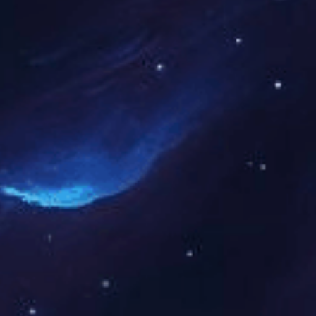
最后，贝肯鲍尔则启示现代教练如何平衡技
技术的重要性，这种思维方式帮助更多年轻
更多优秀人才奠定基石。
总结：
综观足球历史，这些传奇人物通过自身的不
他们带来的不仅是精彩赛事，还有丰富的人
尔，他们各自以不同方式诠释着什么是真正
同构建出绚丽斑斓的足球世界。
因此，在回顾这一段段辉煌岁月时，我们应
告诉我们：只要心怀热爱并付诸实践，就能
将继续激励更多人走向未来，实现更大的梦
发表评论