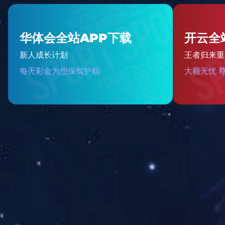
回顾足球历史上的传奇人物所
2025-11-14 22:26:02
221
足球，作为全球最受欢迎的运动之一，其历
场上创造了辉煌的战绩，也在球迷心中留下
星进行回顾，探讨他们的成就、影响力以及
详细阐述：这些传奇人物的职业生涯、他们
影响。通过这些内容，我们希望能够全面呈
1、第一个小标题
在足球历史上，许多传奇人物以其卓越的技
“足球之王”，他不仅是巴西国家队的重要成
术和灵活性，成为全球最具影响力的球员之
人追求足球梦想。