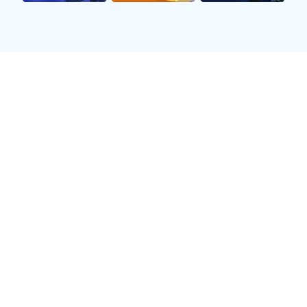
段，双方你来我往，攻守转换频繁。随着时间的推
移，皇马的斗志愈发高涨，他们在关键时刻抓住机
会，打入了制胜一球，最终以总比分逆转对手，昂首
晋级欧冠八强。
这场逆转不仅展现了皇马球员的个人能力和团队合
作，更重要的是彰显了球队永不放弃、顽强拼搏的精
神。这场比赛无疑将成为皇马历史上的经典战役之