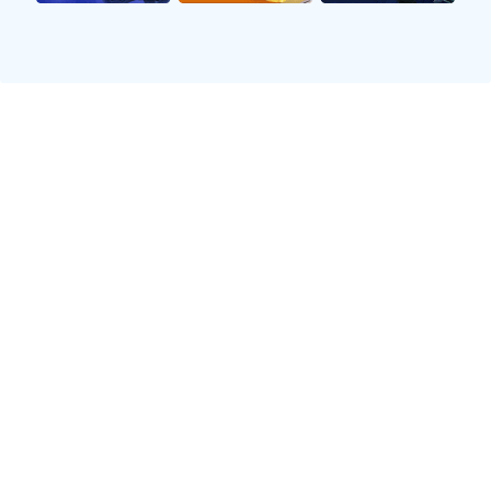
一个关键机会。前锋球员在禁区内接到队友的精准传
球，一记强有力的射门直接洞穿了云达不莱梅的球
门。整个球场瞬间沸腾，沙尔克04的球迷们纷纷起立
欢呼，为这关键的进球喝彩。这个进球不仅为沙尔克
04赢得了领先优势，也极大地鼓舞了全队的士气。
随着比赛的深入，沙尔克04并没有放松警惕。球队在
保持进攻压制的也加强了防守的稳定性。云达不莱梅