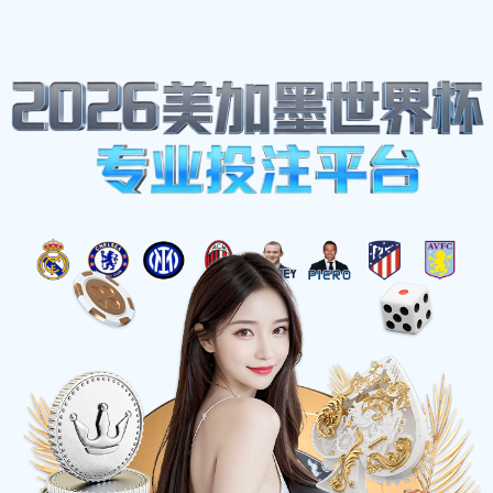
我们的邮箱地址:
swcca@qq.com
致电我们:
13321334848