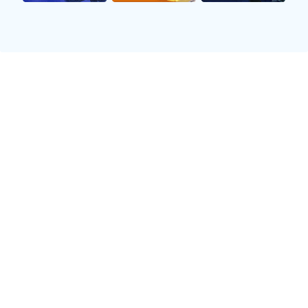
球员的特点对爵士队的防线进行冲击。无论是库里的
远投，还是汤普森的突破，亦或是格林的防守和策
应，勇士队总能在关键时刻做出正确的选择。这种精
妙的战术安排，让爵士队难以找到应对之策，只能眼
睁睁看着比分不断被拉大。
勇士队的团队协作精神在这场比赛中得到了淋漓尽致
的展现。每一次传球，每一次配合，球员们都展现出