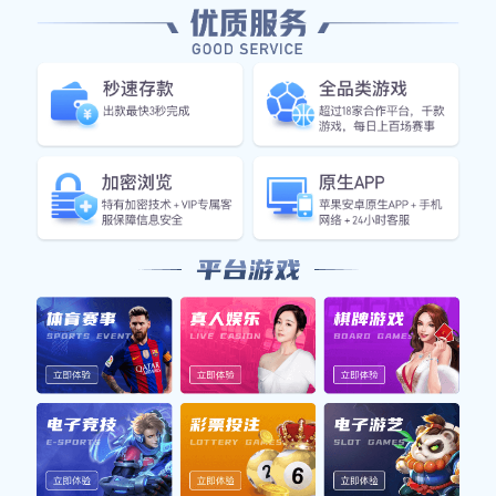
王者风范
2025-06-10 18:35:32
312
勇士队再次展现了他们不可阻挡的王者风范！在刚刚
结束的一场焦点战役中，勇士队以大比分战胜了实力
不俗的爵士队，成功挺进西部决赛。这场比赛不仅点
燃了球迷们的激情，更让所有人见证了勇士队的强大
实力和顽强意志。
比赛一开始，勇士队就展现了他们极高的竞技状态。
库里、汤普森和格林等核心球员联手发威，频频在三
分线外施展他们精准的投篮技巧。尤其是库里，他在
比赛中连续命中多个超远三分，将现场气氛推向高
潮。每当爵士队试图反扑时，勇士队总能迅速稳住局
势，再次拉开比分差距。正是这种高效的进攻节奏和
严密的防守，让勇士队在比赛中始终占据主动。
勇士队在战术上的灵活调整也是本场比赛取胜的重要
因素。主教练科尔在比赛中频繁变换阵容，利用不同