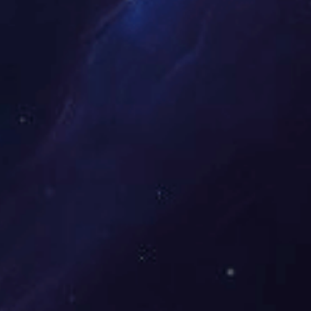
不仅是一场简单的胜负之争，而是两种足球哲学及风
员个人发挥，再到进攻和防守策略，每一个细节都值
幅丰富多彩、跌宕起伏的足球画卷，让人久久难忘。
更多惊喜。不论是新的明星崛起还是老将延续辉煌，
欲滴的足球盛宴！
s
*
Website
*