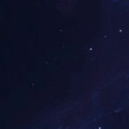
需要指出的是，在防守方面，两队同样各有
某些情况下却显得略微紧张。而曼联虽拥有
破绽。因此，这场较量不仅是一场进攻大战
勇气。
ub8优游
4、赛果及其影响
经过90分钟激烈争夺，本场比赛最终以XX
果对于两支球队来说意义重大：对于赢得胜
的一方，则需要认真总结经验教训，以备日
This match also has implications for the s
boosts a team's position but also impacts 
rivals. For example, if Manchester United 
competition qualification.
此外，对于各自支持者而言，这样一场高水
未来表现的期待。在接下来的赛季中，我们