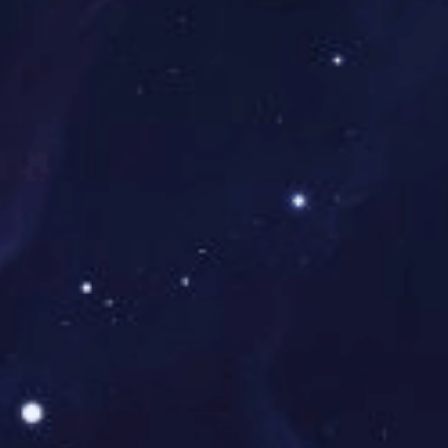
贡献了重要力量。从伯恩利队来看，他们的一名中场
抢，还通过准确传球为前锋创造了多次得分机会。尤
队友破门，让人印象深刻。
轻前锋凭借其出色的速度与灵活性，不仅频繁制造威
卫之间游刃有余，将个人能力完美展现。此外，曼联
，为球队保住了胜局。
自的实力和特点，无论是务实严谨还是激情四溢，都
虽然以防守见长，但他们并不甘于只做“被动者”。
展开反击，以期抓住曼联后防线松懈之际。在一次角
握住机会。
利用边路进行突破，通过快速交叉跑动给伯恩利施加
合让人耳目一新，由几名技术型球员连环配合最终完