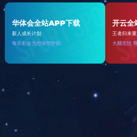
伯恩利与曼联精彩对决录像集
2025-06-22 03:22:19
284
本文将回顾伯恩利与曼联之间的精彩对决，
录像集锦，我们将从战术布置、球员表现、
作为英超联赛中两支备受关注的球队，伯恩
本篇文章旨在为读者呈现一幅生动的赛事画
1、战术布置分析
在伯恩利与曼联的对决中，双方教练的战术
利的角度来看，他们通常采取紧凑的防守体系
形成密集防线，有效阻止对手的进攻。同时
而曼联则采用了更具攻击性的战术布置。他们多
球员，使得球队在控球方面占据一定优势。