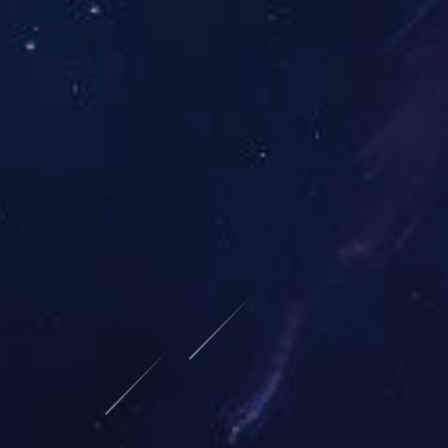
守，同时也能有效地利用前锋和边锋进行快
最终，这种不同风格的战术碰撞使得本场比
控比赛节奏，这不仅让观众感受到足球魅力
2、球员表现评析