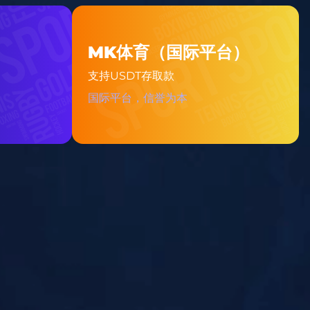
导航
认识优游注册
体育热点
体育明星
服务方向
联系优游平台